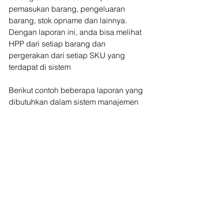
pemasukan barang, pengeluaran 
barang, stok opname dan lainnya. 
Dengan laporan ini, anda bisa melihat 
HPP dari setiap barang dan 
pergerakan dari setiap SKU yang 
terdapat di sistem
Berikut contoh beberapa laporan yang 
dibutuhkan dalam sistem manajemen 
gudang. Semoga Artikel ini bisa 
membantu dan menambah wawasan 
anda dalam sistem manajemen 
gudang.
#sistemmanajemengudang
#sistemgudang
#sisteminventory
#Vultech
#PRIEDS